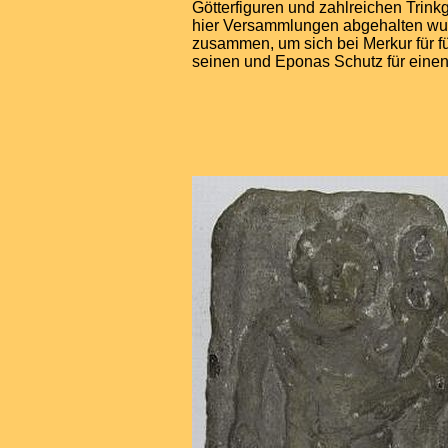
Götterfiguren und zahlreichen Trink
hier Versammlungen abgehalten wurd
zusammen, um sich bei Merkur für f
seinen und Eponas Schutz für einen