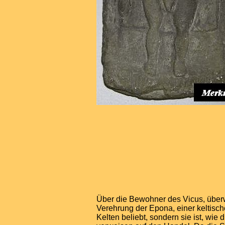
Über die Bewohner des Vicus, über
Verehrung der Epona, einer keltische
Kelten beliebt, sondern sie ist, wie