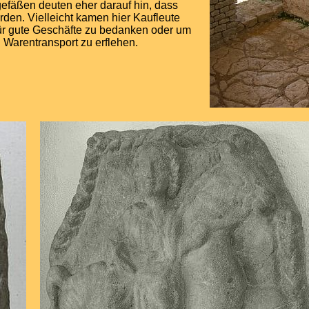
gefäßen deuten eher darauf hin, dass
en. Vielleicht kamen hier Kaufleute
ür gute Geschäfte zu bedanken oder um
 Warentransport zu erflehen.