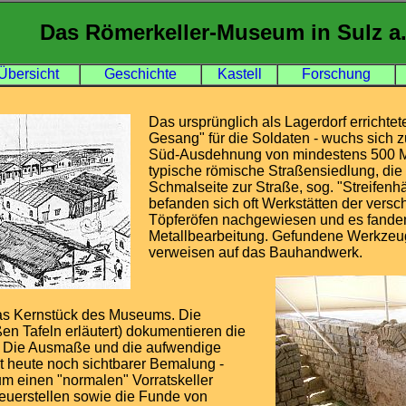
Das Römerkeller-Museum in Sulz a.
Übersicht
Geschichte
Kastell
Forschung
Das ursprünglich als Lagerdorf errichte
Gesang" für die Soldaten - wuchs sich zu
Süd-Ausdehnung von mindestens 500 Me
typische römische Straßensiedlung, di
Schmalseite zur Straße, sog. "Streifenh
befanden sich oft Werkstätten der versch
Töpferöfen nachgewiesen und es fande
Metallbearbeitung. Gefundene Werkzeug
verweisen auf das Bauhandwerk.
das Kernstück des Museums. Die
n Tafeln erläutert) dokumentieren die
. Die Ausmaße und die aufwendige
t heute noch sichtbarer Bemalung -
 um einen "normalen" Vorratskeller
Feuerstellen sowie die Funde von