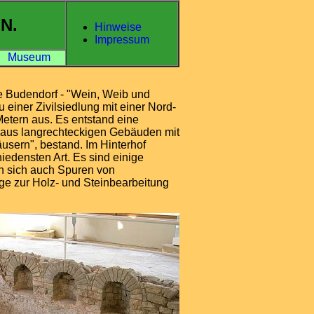
N.
Hinweise
Impressum
Museum
te Budendorf - "Wein, Weib und
 einer Zivilsiedlung mit einer Nord-
tern aus. Es entstand eine
e aus langrechteckigen Gebäuden mit
äusern", bestand. Im Hinterhof
iedensten Art. Es sind einige
n sich auch Spuren von
e zur Holz- und Steinbearbeitung