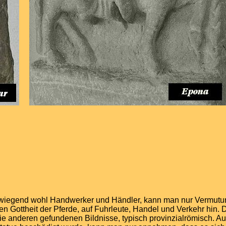
wiegend wohl Handwerker und Händler, kann man nur Vermutung
n Gottheit der Pferde, auf Fuhrleute, Handel und Verkehr hin. D
 die anderen gefundenen Bildnisse, typisch provinzialrömisch. A